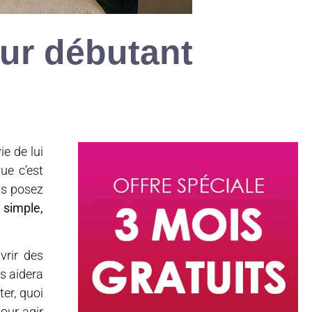
ur débutant
e de lui
ue c’est
us posez
 simple,
vrir des
s aidera
er, quoi
our agir